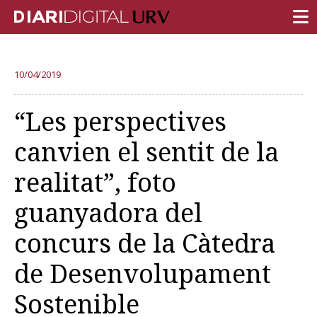
PORTADA
10/04/2019
RECERCA
“Les perspectives
DOCÈNCIA
canvien el sentit de la
INSTITUCIÓ
realitat”, foto
VIDA AL CAMPUS
guanyadora del
COMUNITAT URV
concurs de la Càtedra
REPORTATGES
Més categories
de Desenvolupament
Sostenible