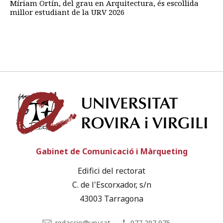
Míriam Ortín, del grau en Arquitectura, és escollida
millor estudiant de la URV 2026
Univ
Gabinet de Comunicació i Màrqueting
Edifici del rectorat
C. de l'Escorxador, s/n
43003 Tarragona
redaccio@urv.cat
977 297 975