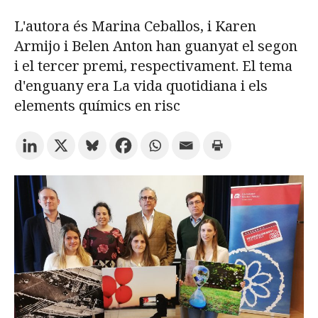
L'autora és Marina Ceballos, i Karen
Prova la cerca avançada
Armijo i Belen Anton han guanyat el segon
i el tercer premi, respectivament. El tema
d'enguany era La vida quotidiana i els
Subscriu-te als butlletins de la URV
Agenda
elements químics en risc
CATALÀ
ESPAÑOL
ENGLISH