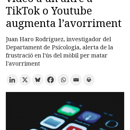
TikTok o Youtube
Prova la cerca avançada
augmenta l’avorriment
Subscriu-te als butlletins de la URV
Agenda
Juan Haro Rodríguez, investigador del
Departament de Psicologia, alerta de la
frustració en l'ús del mòbil per matar
CATALÀ
ESPAÑOL
ENGLISH
l'avorriment