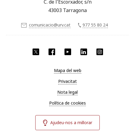
C. de l'Escorxador, s/n
43003 Tarragona
comunicacio@urv.cat
977 55 80 24
X
Facebook
YouTube
LinkedIn
Instagram
Mapa del web
Privacitat
Nota legal
Política de cookies
Ajudeu-nos a millorar