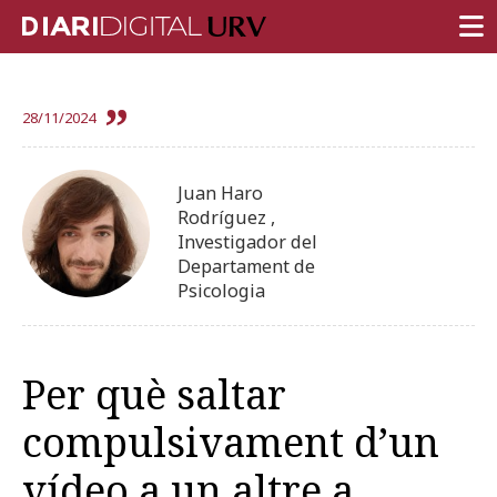
PORTADA
28/11/2024
RECERCA
DOCÈNCIA
Juan Haro
Rodríguez ,
INSTITUCIÓ
Investigador del
Departament de
VIDA AL CAMPUS
Psicologia
COMUNITAT URV
REPORTATGES
Per què saltar
Més categories
compulsivament d’un
vídeo a un altre a