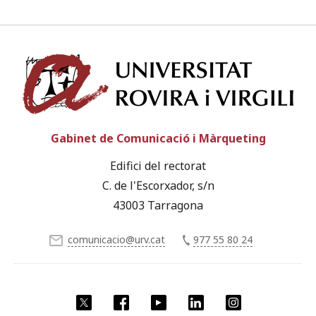
Univ
Gabinet de Comunicació i Màrqueting
Edifici del rectorat
C. de l'Escorxador, s/n
43003 Tarragona
comunicacio@urv.cat
977 55 80 24
X
Facebook
YouTube
LinkedIn
Instagram