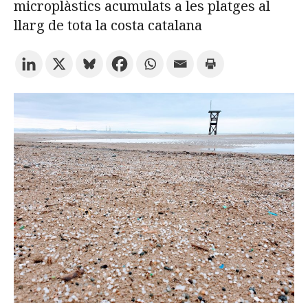
microplàstics acumulats a les platges al
llarg de tota la costa catalana
Prova la cerca avançada
Subscriu-te als butlletins de la URV
Agenda
CATALÀ
ESPAÑOL
ENGLISH