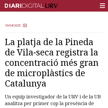
PORTADA
10/04/2025
RECERCA
La platja de la Pineda
DOCÈNCIA
de Vila-seca registra la
INSTITUCIÓ
concentració més gran
VIDA AL CAMPUS
de microplàstics de
COMUNITAT URV
REPORTATGES
Catalunya
Més categories
Un equip investigador de la URV i de la UB
analitza per primer cop la presència de