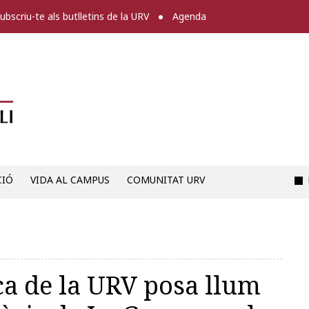
ubscriu-te als butlletins de la URV
Agenda
Diari digital de la URV -
CIÓ
VIDA AL CAMPUS
COMUNITAT URV
ca de la URV posa llum