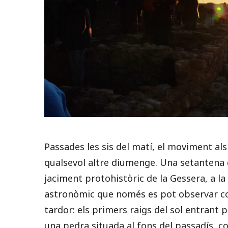
Passades les sis del matí, el moviment al
qualsevol altre diumenge. Una setantena d
jaciment protohistòric de la Gessera, a l
astronòmic que només es pot observar coi
tardor: els primers raigs del sol entrant p
una pedra situada al fons del passadís, c