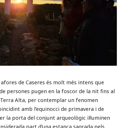
s afores de Caseres és molt més intens que
e persones pugen en la foscor de la nit fins al
a Terra Alta, per contemplar un fenomen
ncidint amb l’equinocci de primavera i de
er la porta del conjunt arqueològic il·luminen
onsiderada part d’una estança sagrada pels