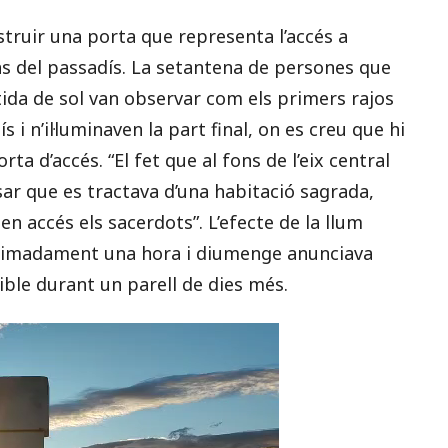
nstruir una porta que representa l’accés a
ons del passadís. La setantena de persones que
tida de sol van observar com els primers rajos
 i n’il·luminaven la part final, on es creu que hi
a d’accés. “El fet que al fons de l’eix central
ar que es tractava d’una habitació sagrada,
ien accés els sacerdots”. L’efecte de la llum
oximadament una hora i diumenge anunciava
sible durant un parell de dies més.