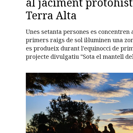
al jaciment protohist
Terra Alta
Unes setanta persones es concentren 
primers raigs de sol il·luminen una z
es produeix durant l'equinocci de prim
projecte divulgatiu "Sota el mantell del