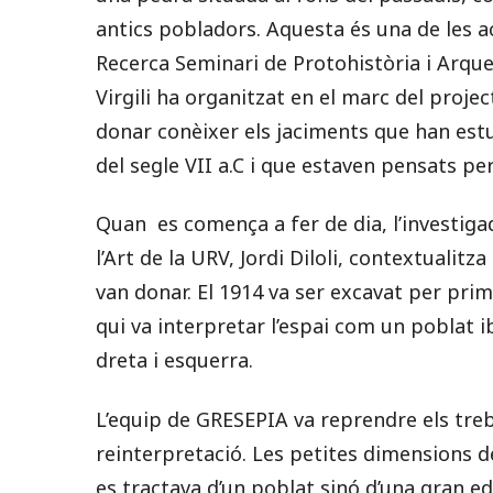
antics pobladors. Aquesta és una de les a
Recerca Seminari de Protohistòria i Arque
Virgili ha organitzat en el marc del project
donar conèixer els jaciments que han estud
del segle VII a.C i que estaven pensats per 
Quan es comença a fer de dia, l’investiga
l’Art de la URV, Jordi Diloli, contextualitza
van donar. El 1914 va ser excavat per pri
qui va interpretar l’espai com un poblat i
dreta i esquerra.
L’equip de GRESEPIA va reprendre els treba
reinterpretació. Les petites dimensions de
es tractava d’un poblat sinó d’una gran ed