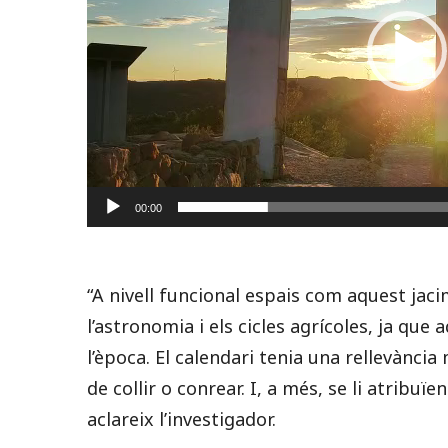
00:00
“A nivell funcional espais com aquest jaci
l’astronomia i els cicles agrícoles, ja que 
l’època. El calendari tenia una rellevànc
de collir o conrear. I, a més, se li atribu
aclareix l’investigador.