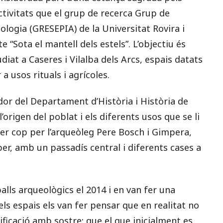
ctivitats que el grup de recerca Grup de
ologia (GRESEPIA) de la Universitat Rovira i
e “Sota el mantell dels estels”. L’objectiu és
iat a Caseres i Vilalba dels Arcs, espais datats
a usos rituals i agrícoles.
dor del Departament d’Història i Història de
 l’origen del poblat i els diferents usos que se li
mer cop per l’arqueòleg Pere Bosch i Gimpera,
ber, amb un passadís central i diferents cases a
lls arqueològics el 2014 i en van fer una
ls espais els van fer pensar que en realitat no
ificació amb sostre; que el que inicialment es