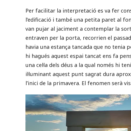
Per facilitar la interpretació es va fer co
l’edificació i també una petita paret al f
van pujar al jaciment a contemplar la sor
entraven per la porta, recorrien el passadís
havia una estança tancada que no tenia port
hi hagués aquest espai tancat ens fa pens
una cel·la dels déus a la qual només hi ten
il·luminant aquest punt sagrat dura apr
l’inici de la primavera. El fenomen serà vi
Reproductor
de
vídeo