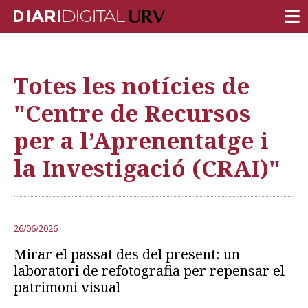
PORTADA
Totes les notícies de
RECERCA
"Centre de Recursos
DOCÈNCIA
per a l’Aprenentatge i
INSTITUCIÓ
la Investigació (CRAI)"
VIDA AL CAMPUS
COMUNITAT URV
REPORTATGES
26/06/2026
Mirar el passat des del present: un
Més categories
laboratori de refotografia per repensar el
patrimoni visual