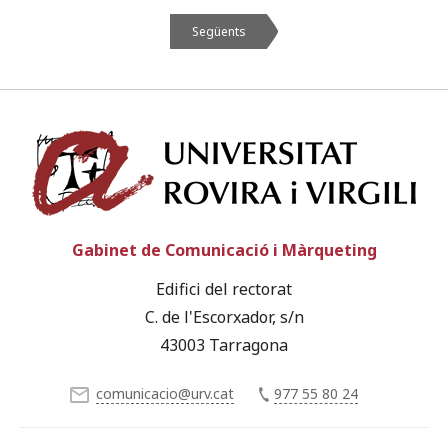
Següents
Univ
Gabinet de Comunicació i Màrqueting
Edifici del rectorat
C. de l'Escorxador, s/n
43003 Tarragona
comunicacio@urv.cat
977 55 80 24