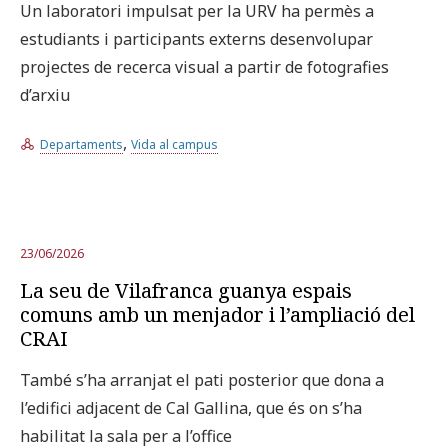
Un laboratori impulsat per la URV ha permès a
estudiants i participants externs desenvolupar
Prova la cerca avançada
projectes de recerca visual a partir de fotografies
d’arxiu
Subscriu-te als butlletins de la URV
Agenda
,
Departaments
Vida al campus
CATALÀ
ESPAÑOL
ENGLISH
23/06/2026
La seu de Vilafranca guanya espais
comuns amb un menjador i l’ampliació del
CRAI
També s’ha arranjat el pati posterior que dona a
l’edifici adjacent de Cal Gallina, que és on s’ha
habilitat la sala per a l’office