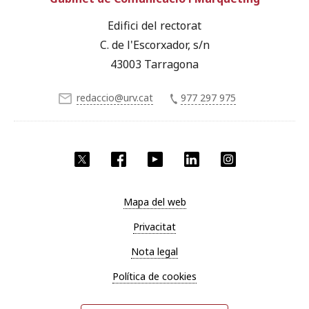
Edifici del rectorat
C. de l'Escorxador, s/n
43003 Tarragona
redaccio@urv.cat
977 297 975
X
Facebook
YouTube
LinkedIn
Instagram
Mapa del web
Privacitat
Nota legal
Política de cookies