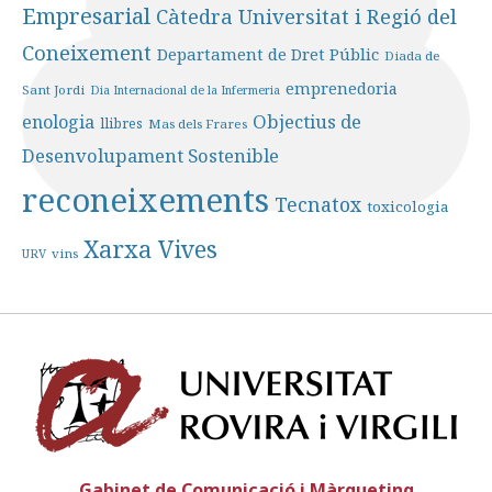
Empresarial
Càtedra Universitat i Regió del
Coneixement
Departament de Dret Públic
Diada de
emprenedoria
Sant Jordi
Dia Internacional de la Infermeria
Objectius de
enologia
llibres
Mas dels Frares
Desenvolupament Sostenible
reconeixements
Tecnatox
toxicologia
Xarxa Vives
vins
URV
Univ
Gabinet de Comunicació i Màrqueting