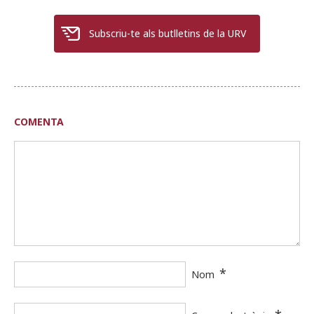
Subscriu-te als butlletins de la URV
COMENTA
*
Nom