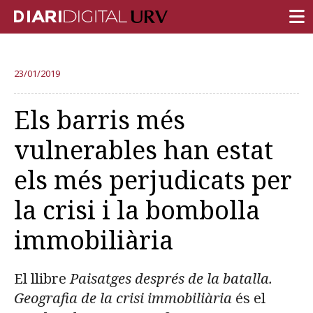
PORTADA
23/01/2019
RECERCA
Els barris més
DOCÈNCIA
vulnerables han estat
INSTITUCIÓ
els més perjudicats per
VIDA AL CAMPUS
la crisi i la bombolla
COMUNITAT URV
immobiliària
REPORTATGES
Més categories
El llibre
Paisatges després de la batalla.
Geografia de la crisi immobiliària
és el