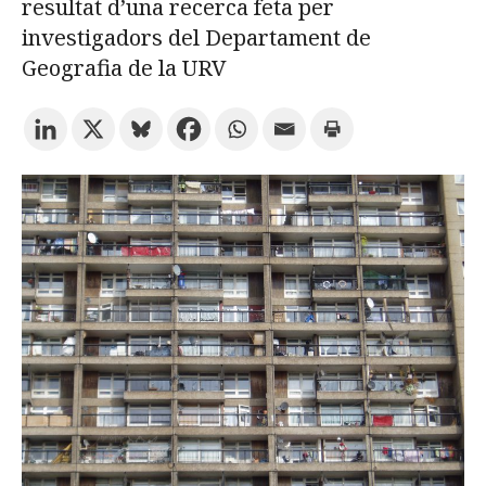
resultat d’una recerca feta per
investigadors del Departament de
Prova la cerca avançada
Geografia de la URV
Subscriu-te als butlletins de la URV
Agenda
CATALÀ
ESPAÑOL
ENGLISH