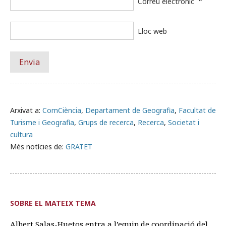
*
Correu electrònic
Lloc web
Arxivat a:
ComCiència
,
Departament de Geografia
,
Facultat de
Turisme i Geografia
,
Grups de recerca
,
Recerca
,
Societat i
cultura
Més notícies de:
GRATET
SOBRE EL MATEIX TEMA
Albert Salas-Huetos entra a l’equip de coordinació del