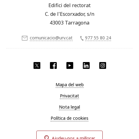
Edifici del rectorat
C. de l'Escorxador, s/n
43003 Tarragona
comunicacio@urv.cat
977 55 80 24
X
Facebook
YouTube
LinkedIn
Instagram
Mapa del web
Privacitat
Nota legal
Política de cookies
Ajudeu-nos a millorar