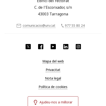
Edifici del rectorat
C. de l'Escorxador, s/n
43003 Tarragona
comunicacio@urv.cat
977 55 80 24
X
Facebook
YouTube
LinkedIn
Instagram
Mapa del web
Privacitat
Nota legal
Política de cookies
Ajudeu-nos a millorar