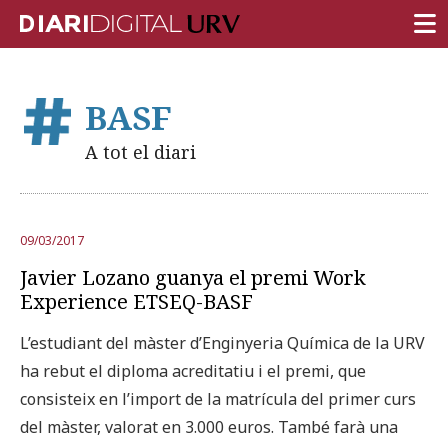
PORTADA
BASF
RECERCA
A tot el diari
DOCÈNCIA
INSTITUCIÓ
09/03/2017
VIDA AL CAMPUS
Javier Lozano guanya el premi Work
COMUNITAT URV
Experience ETSEQ-BASF
REPORTATGES
L’estudiant del màster d’Enginyeria Química de la URV
ha rebut el diploma acreditatiu i el premi, que
Més categories
consisteix en l’import de la matrícula del primer curs
del màster, valorat en 3.000 euros. També farà una