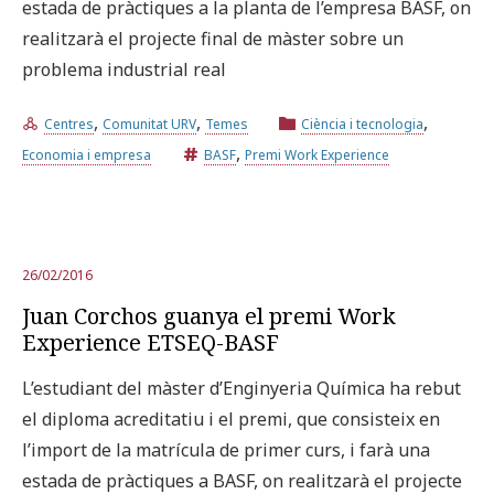
estada de pràctiques a la planta de l’empresa BASF, on
realitzarà el projecte final de màster sobre un
Prova la cerca avançada
problema industrial real
,
,
,
Centres
Comunitat URV
Temes
Ciència i tecnologia
Subscriu-te als butlletins de la URV
Agenda
,
Economia i empresa
BASF
Premi Work Experience
CATALÀ
ESPAÑOL
ENGLISH
26/02/2016
Juan Corchos guanya el premi Work
Experience ETSEQ-BASF
L’estudiant del màster d’Enginyeria Química ha rebut
el diploma acreditatiu i el premi, que consisteix en
l’import de la matrícula de primer curs, i farà una
estada de pràctiques a BASF, on realitzarà el projecte