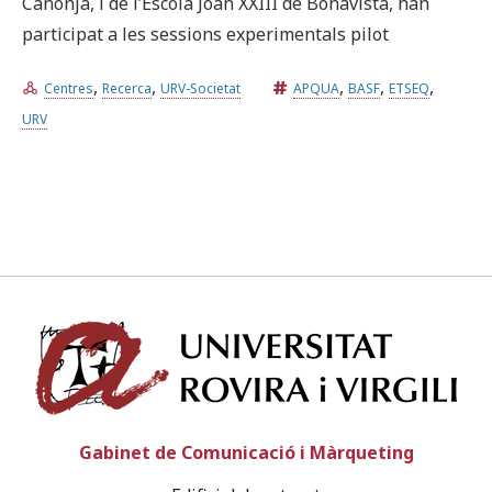
Canonja, i de l’Escola Joan XXIII de Bonavista, han
participat a les sessions experimentals pilot
,
,
,
,
,
Centres
Recerca
URV-Societat
APQUA
BASF
ETSEQ
URV
Univ
Gabinet de Comunicació i Màrqueting