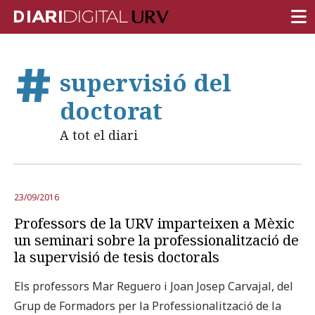
PORTADA
supervisió del
RECERCA
doctorat
DOCÈNCIA
A tot el diari
INSTITUCIÓ
VIDA AL CAMPUS
23/09/2016
COMUNITAT URV
Professors de la URV imparteixen a Mèxic
REPORTATGES
un seminari sobre la professionalització de
la supervisió de tesis doctorals
Més categories
Els professors Mar Reguero i Joan Josep Carvajal, del
Grup de Formadors per la Professionalització de la