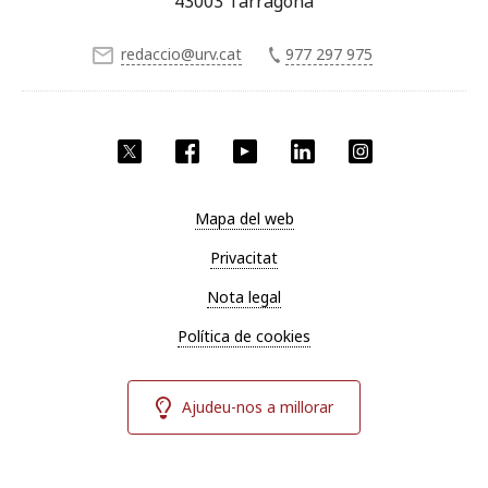
43003 Tarragona
redaccio@urv.cat
977 297 975
X
Facebook
YouTube
LinkedIn
Instagram
Mapa del web
Privacitat
Nota legal
Política de cookies
Ajudeu-nos a millorar