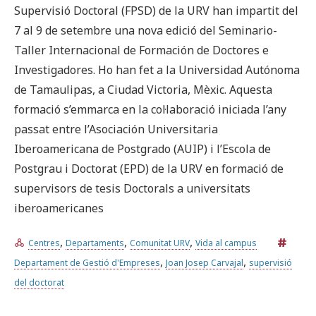
Supervisió Doctoral (FPSD) de la URV han impartit del
7 al 9 de setembre una nova edició del Seminario-
Prova la cerca avançada
Taller Internacional de Formación de Doctores e
Investigadores. Ho han fet a la Universidad Autónoma
de Tamaulipas, a Ciudad Victoria, Mèxic. Aquesta
Subscriu-te als butlletins de la URV
Agenda
formació s’emmarca en la col·laboració iniciada l’any
passat entre l’Asociación Universitaria
CATALÀ
ESPAÑOL
ENGLISH
Iberoamericana de Postgrado (AUIP) i l’Escola de
Postgrau i Doctorat (EPD) de la URV en formació de
supervisors de tesis Doctorals a universitats
iberoamericanes
,
,
,
Centres
Departaments
Comunitat URV
Vida al campus
,
,
Departament de Gestió d'Empreses
Joan Josep Carvajal
supervisió
del doctorat