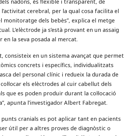
dels nadons, és flexible i transparent, de
activitat cerebral, per la qual cosa facilita el
l monitoratge dels bebès”, explica el metge
ual. L’elèctrode ja s’està provant en un assaig
lar en la seva posada al mercat.
t, consisteix en un sistema avançat que permet
òmics concrets i específics, individualitzats
tasca del personal clínic i redueix la durada de
ol·locar els elèctrodes al cuir cabellut dels
als que es poden produir durant la col·locació
ca”, apunta l’investigador Albert Fabregat.
 punts cranials es pot aplicar tant en pacients
er útil per a altres proves de diagnòstic o