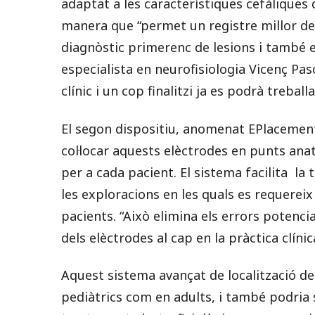
adaptat a les característiques cefàliques 
manera que “permet un registre millor de l’
diagnòstic primerenc de lesions i també e
especialista en neurofisiologia Vicenç Pasc
clínic i un cop finalitzi ja es podrà trebal
El segon dispositiu, anomenat EPlacemen
col·locar aquests elèctrodes en punts anat
per a cada pacient. El sistema facilita la 
les exploracions en les quals es requereix c
pacients. “Això elimina els errors potenci
dels elèctrodes al cap en la pràctica clíni
Aquest sistema avançat de localització de
pediàtrics com en adults, i també podria s