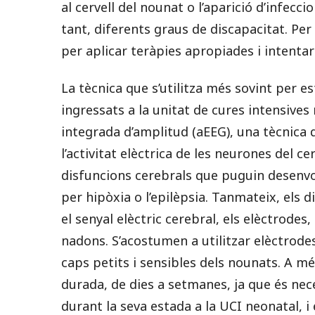
al cervell del nounat o l’aparició d’infecc
tant, diferents graus de discapacitat. Per
per aplicar teràpies apropiades i intentar
La tècnica que s’utilitza més sovint per e
ingressats a la unitat de cures intensives
integrada d’amplitud (aEEG), una tècnica q
l’activitat elèctrica de les neurones del ce
disfuncions cerebrals que puguin desenvo
per hipòxia o l’epilèpsia. Tanmateix, els d
el senyal elèctric cerebral, els elèctrode
nadons. S’acostumen a utilitzar elèctrode
caps petits i sensibles dels nounats. A mé
durada, de dies a setmanes, ja que és nec
durant la seva estada a la UCI neonatal, 