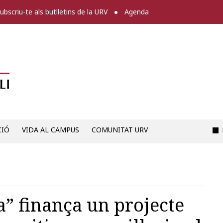
ubscriu-te als butlletins de la URV
Agenda
Diari digital de la URV -
CIÓ
VIDA AL CAMPUS
COMUNITAT URV
a” finança un projecte