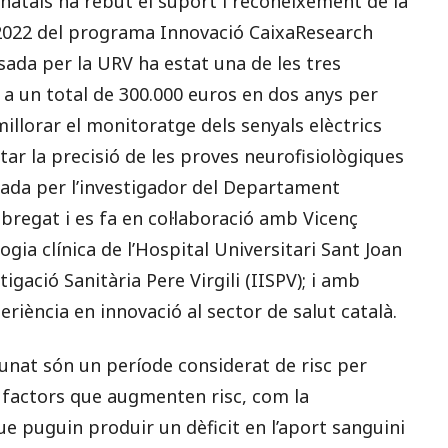
onatals ha rebut el suport i reconeixement de la
a 2022 del programa Innovació CaixaResearch
sada per la URV ha estat una de les tres
 a un total de 300.000 euros en dos anys per
illorar el monitoratge dels senyals elèctrics
tar la precisió de les proves neurofisiològiques
rada per l’investigador del Departament
bregat i es fa en col·laboració amb Vicenç
gia clínica de l’Hospital Universitari Sant Joan
tigació Sanitària Pere Virgili (IISPV); i amb
iència en innovació al sector de salut català.
ounat són un període considerat de risc per
s factors que augmenten risc, com la
que puguin produir un dèficit en l’aport sanguini