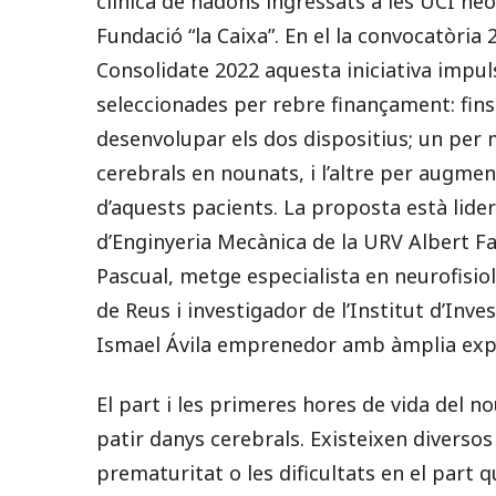
clínica de nadons ingressats a les UCI ne
Fundació “la Caixa”. En el la convocatòri
Consolidate 2022 aquesta iniciativa impul
seleccionades per rebre finançament: fins
desenvolupar els dos dispositius; un per m
cerebrals en nounats, i l’altre per augmen
d’aquests pacients. La proposta està lide
d’Enginyeria Mecànica de la URV Albert Fa
Pascual, metge especialista en neurofisiolo
de Reus i investigador de l’Institut d’Inves
Ismael Ávila emprenedor amb àmplia exper
El part i les primeres hores de vida del n
patir danys cerebrals. Existeixen diverso
prematuritat o les dificultats en el part 