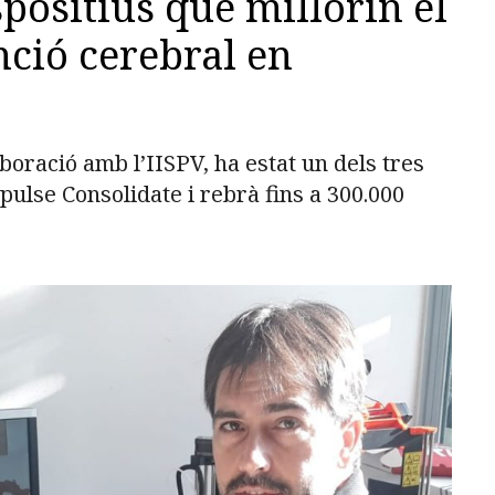
positius que millorin el
nció cerebral en
aboració amb l’IISPV, ha estat un dels tres
pulse Consolidate i rebrà fins a 300.000