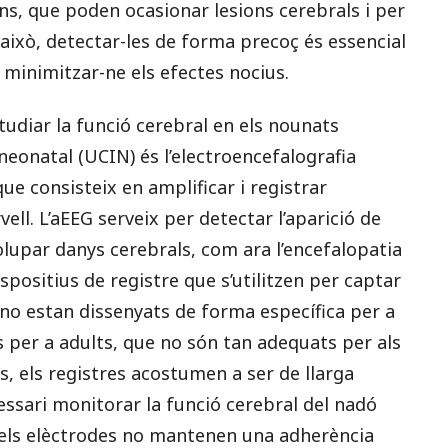
ions, que poden ocasionar lesions cerebrals i per
 això, detectar-les de forma precoç és essencial
 minimitzar-ne els efectes nocius.
studiar la funció cerebral en els nounats
 neonatal (UCIN) és l’electroencefalografia
ue consisteix en amplificar i registrar
rvell. L’aEEG serveix per detectar l’aparició de
lupar danys cerebrals, com ara l’encefalopatia
ispositius de registre que s’utilitzen per captar
s, no estan dissenyats de forma específica per a
s per a adults, que no són tan adequats per als
s, els registres acostumen a ser de llarga
essari monitorar la funció cerebral del nadó
i els elèctrodes no mantenen una adherència