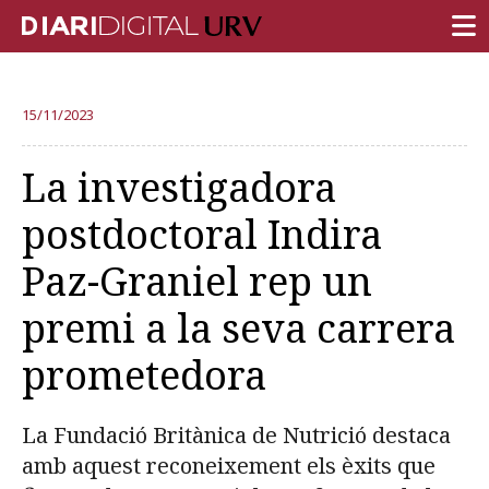
PORTADA
15/11/2023
RECERCA
La investigadora
DOCÈNCIA
postdoctoral Indira
INSTITUCIÓ
Paz-Graniel rep un
VIDA AL CAMPUS
premi a la seva carrera
COMUNITAT URV
prometedora
REPORTATGES
Més categories
La Fundació Britànica de Nutrició destaca
amb aquest reconeixement els èxits que