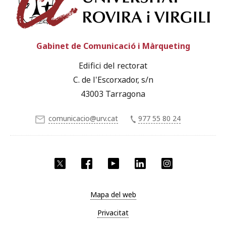
Gabinet de Comunicació i Màrqueting
Edifici del rectorat
C. de l'Escorxador, s/n
43003 Tarragona
comunicacio@urv.cat
977 55 80 24
X
Facebook
YouTube
LinkedIn
Instagram
Mapa del web
Privacitat