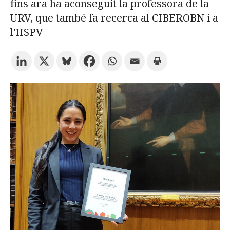
fins ara ha aconseguit la professora de la
URV, que també fa recerca al CIBEROBN i a
Prova la cerca avançada
l'IISPV
Subscriu-te als butlletins de la URV
Agenda
CATALÀ
ESPAÑOL
ENGLISH