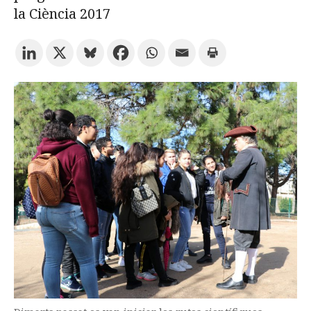
la Ciència 2017
Prova la cerca avançada
Subscriu-te als butlletins de la URV
Agenda
CATALÀ
ESPAÑOL
ENGLISH