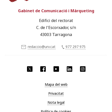
Gabinet de Comunicació i Màrqueting
Edifici del rectorat
C. de l'Escorxador, s/n
43003 Tarragona
redaccio@urv.cat
977 297 975
X
Facebook
YouTube
LinkedIn
Instagram
Mapa del web
Privacitat
Nota legal
Política de cookies