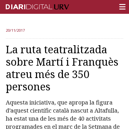
PORTADA
20/11/2017
RECERCA
La ruta teatralitzada
DOCÈNCIA
sobre Martí i Franquès
INSTITUCIÓ
atreu més de 350
VIDA AL CAMPUS
persones
COMUNITAT URV
REPORTATGES
Aquesta iniciativa, que apropa la figura
Més categories
d’aquest científic català nascut a Altafulla,
ha estat una de les més de 40 activitats
programades en el marc de la Setmana de