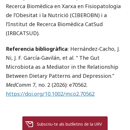
Recerca Biomèdica en Xarxa en Fisiopatologia
de l’Obesitat i la Nutrició (CIBEROBN) i a
l’Institut de Recerca Biomèdica CatSud
(IRBCATSUD).
Referencia bibliogràfica
: Hernández-Cacho, J.
Ni, J. F. García-Gavilán, et al. “ The Gut
Microbiota as a Mediator in the Relationship
Between Dietary Patterns and Depression.”
MedComm
7, no. 2 (2026): e70562.
https://doi.org/10.1002/mco2.70562
Subscriu-te als butlletins de la URV