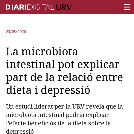
PORTADA
23/03/2026
RECERCA
La microbiota
DOCÈNCIA
intestinal pot explicar
INSTITUCIÓ
part de la relació entre
VIDA AL CAMPUS
dieta i depressió
COMUNITAT URV
REPORTATGES
Un estudi liderat per la URV revela que la
Més categories
microbiota intestinal podria explicar
l’efecte beneficiós de la dieta sobre la
depressió