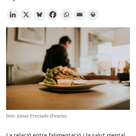
Prova la cerca avançada
Subscriu-te als butlletins de la URV
Agenda
CATALÀ
ESPAÑOL
ENGLISH
Foto: Amar Preciado (Pexels).
La relació entre l’alimentació i la salut mental