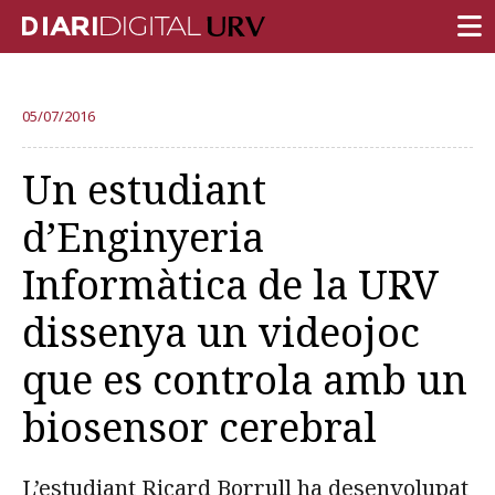
PORTADA
05/07/2016
RECERCA
Un estudiant
DOCÈNCIA
d’Enginyeria
INSTITUCIÓ
Informàtica de la URV
VIDA AL CAMPUS
dissenya un videojoc
COMUNITAT URV
que es controla amb un
REPORTATGES
Més categories
biosensor cerebral
L’estudiant Ricard Borrull ha desenvolupat