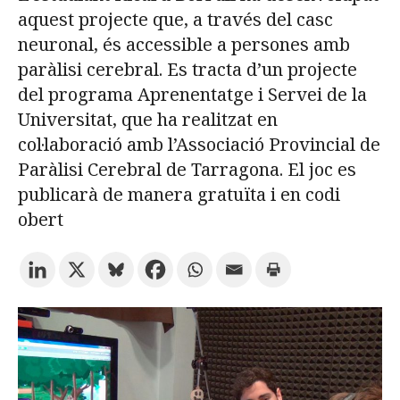
aquest projecte que, a través del casc
neuronal, és accessible a persones amb
Prova la cerca avançada
paràlisi cerebral. Es tracta d’un projecte
del programa Aprenentatge i Servei de la
Universitat, que ha realitzat en
Subscriu-te als butlletins de la URV
Agenda
col·laboració amb l’Associació Provincial de
Paràlisi Cerebral de Tarragona. El joc es
CATALÀ
ESPAÑOL
ENGLISH
publicarà de manera gratuïta i en codi
obert