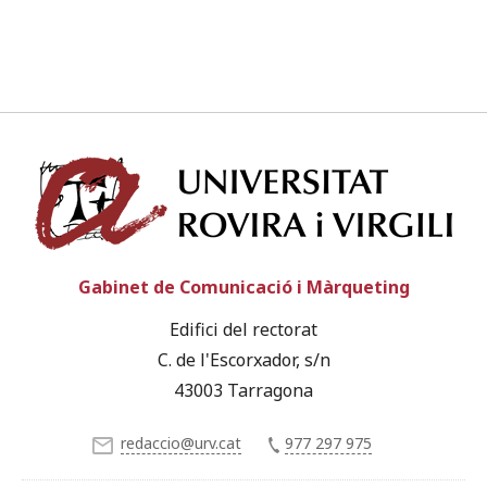
Univ
Gabinet de Comunicació i Màrqueting
Edifici del rectorat
C. de l'Escorxador, s/n
43003 Tarragona
redaccio@urv.cat
977 297 975