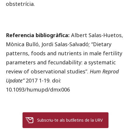
obstetrícia.
Referencia bibliogràfica
:
Albert Salas-Huetos,
Mònica Bulló, Jordi Salas-Salvadó; “Dietary
patterns, foods and nutrients in male fertility
parameters and fecundability: a systematic
review of observational studies”.
Hum Reprod
Update
”
2017 1-19. doi:
10.1093/humupd/dmx006
Subscriu-te als butlletins de la URV