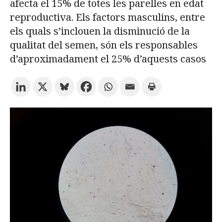
afecta el 15% de totes les parelles en edat
reproductiva. Els factors masculins, entre
Prova la cerca avançada
els quals s’inclouen la disminució de la
qualitat del semen, són els responsables
d’aproximadament el 25% d’aquests casos
Subscriu-te als butlletins de la URV
Agenda
CATALÀ
ESPAÑOL
ENGLISH