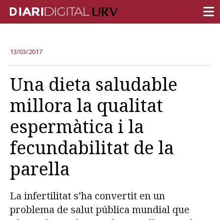
PORTADA
13/03/2017
RECERCA
Una dieta saludable
DOCÈNCIA
millora la qualitat
INSTITUCIÓ
espermàtica i la
VIDA AL CAMPUS
fecundabilitat de la
COMUNITAT URV
parella
REPORTATGES
Més categories
La infertilitat s’ha convertit en un
problema de salut pública mundial que