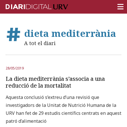
PORTADA
dieta mediterrània
RECERCA
A tot el diari
DOCÈNCIA
INSTITUCIÓ
28/05/2019
VIDA AL CAMPUS
La dieta mediterrània s’associa a una
COMUNITAT URV
reducció de la mortalitat
REPORTATGES
Aquesta conclusió s’extreu d’una revisió que
investigadors de la Unitat de Nutrició Humana de la
Més categories
URV han fet de 29 estudis científics centrats en aquest
patró d’alimentació