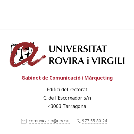
Univ
Gabinet de Comunicació i Màrqueting
Edifici del rectorat
C. de l'Escorxador, s/n
43003 Tarragona
comunicacio@urv.cat
977 55 80 24