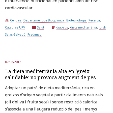
d’intervenció nutricional en pacients amb alt risc
cardiovascular
,
,
,
Centres
Departament de Bioquímica i Biotecnologia
Recerca
,
,
Càtedres URV
Salut
diabetis
dieta mediterrània
Jordi
,
Salas-Salvadó
Predimed
07/06/2016
La dieta mediterrània alta en ‘greix
saludable’ no provoca augment de pes
Adoptar un patró de dieta mediterrània, rica en
greixos d’origen vegetal a partir d’aliments naturals
(oli d’oliva i fruita seca) i sense restricció calòrica
s’associa a una lleugera reducció del pes i menys