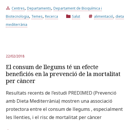
,
,
Centres
Departaments
Departament de Bioquímica i
,
,
,
Prova la cerca avançada
Biotecnologia
Temes
Recerca
Salut
alimentació
dieta
mediterrània
Subscriu-te als butlletins de la URV
Agenda
22/02/2018
CATALÀ
ESPAÑOL
ENGLISH
El consum de llegums té un efecte
beneficiós en la prevenció de la mortalitat
per càncer
Resultats recents de l’estudi PREDIMED (Prevenció
amb Dieta Mediterrània) mostren una associació
protectora entre el consum de llegums , especialment
les llenties, i el risc de mortalitat per càncer