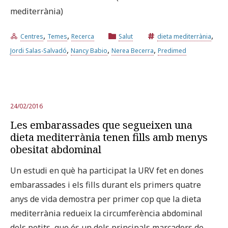
mediterrània)
,
,
,
Centres
Temes
Recerca
Salut
dieta mediterrània
,
,
,
Jordi Salas-Salvadó
Nancy Babio
Nerea Becerra
Predimed
24/02/2016
Les embarassades que segueixen una
dieta mediterrània tenen fills amb menys
obesitat abdominal
Un estudi en què ha participat la URV fet en dones
embarassades i els fills durant els primers quatre
anys de vida demostra per primer cop que la dieta
mediterrània redueix la circumferència abdominal
dels petits, que és un dels principals marcadors de