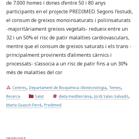
de 7.000 homes i dones d’entre 50 i 80 anys
participants en el projecte PREDIMED. Segons l’estudi,
el consum de greixos monoinsaturats i poliinsaturats
-majoritàriament greixos vegetals- redueix entre un
32 i un 50% el risc de patir malalties cardiovasculars,
mentre que el consum de greixos saturats i els trans -
principalment provinents d’aliments càrnics i
processats- s’associa a un risc de patir fins a un 30%
més de malalties del cor
,
,
,
Centres
Departament de Bioquímica i Biotecnologia
Temes
,
,
Recerca
Salut
dieta mediterrània
Jordi Salas-Salvadó
,
Marta Guasch-Ferré
Predimed
08/09/2015