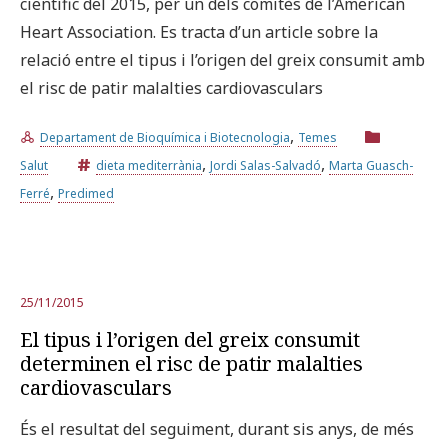
científic del 2015, per un dels comitès de l’American
Heart Association. Es tracta d’un article sobre la
relació entre el tipus i l’origen del greix consumit amb
el risc de patir malalties cardiovasculars
,
Departament de Bioquímica i Biotecnologia
Temes
,
,
Salut
dieta mediterrània
Jordi Salas-Salvadó
Marta Guasch-
,
Ferré
Predimed
25/11/2015
El tipus i l’origen del greix consumit
determinen el risc de patir malalties
cardiovasculars
És el resultat del seguiment, durant sis anys, de més