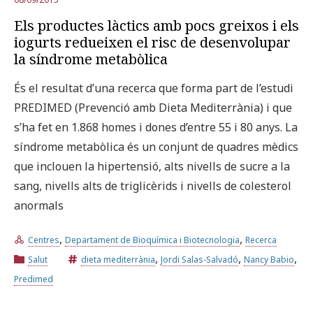
Els productes làctics amb pocs greixos i els
iogurts redueixen el risc de desenvolupar
la síndrome metabòlica
És el resultat d’una recerca que forma part de l’estudi
PREDIMED (Prevenció amb Dieta Mediterrània) i que
s’ha fet en 1.868 homes i dones d’entre 55 i 80 anys. La
síndrome metabòlica és un conjunt de quadres mèdics
que inclouen la hipertensió, alts nivells de sucre a la
sang, nivells alts de triglicèrids i nivells de colesterol
anormals
,
,
Centres
Departament de Bioquímica i Biotecnologia
Recerca
,
,
,
Salut
dieta mediterrània
Jordi Salas-Salvadó
Nancy Babio
Predimed