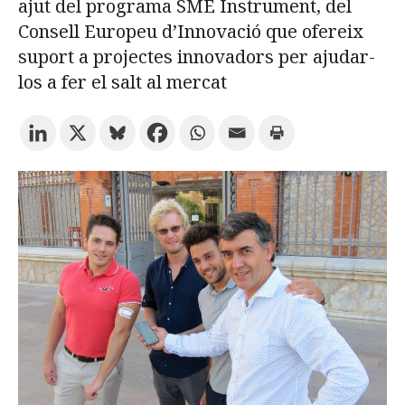
ajut del programa SME Instrument, del
Consell Europeu d’Innovació que ofereix
Prova la cerca avançada
suport a projectes innovadors per ajudar-
los a fer el salt al mercat
Subscriu-te als butlletins de la URV
Agenda
CATALÀ
ESPAÑOL
ENGLISH