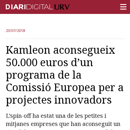
PORTADA
23/07/2018
RECERCA
Kamleon aconsegueix
DOCÈNCIA
50.000 euros d’un
INSTITUCIÓ
programa de la
VIDA AL CAMPUS
Comissió Europea per a
COMUNITAT URV
projectes innovadors
REPORTATGES
Més categories
L’spin-off ha estat una de les petites i
mitjanes empreses que han aconseguit un