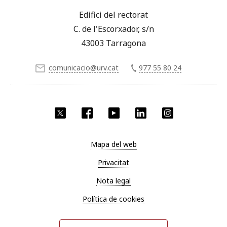
Edifici del rectorat
C. de l'Escorxador, s/n
43003 Tarragona
comunicacio@urv.cat
977 55 80 24
X
Facebook
YouTube
LinkedIn
Instagram
Mapa del web
Privacitat
Nota legal
Política de cookies