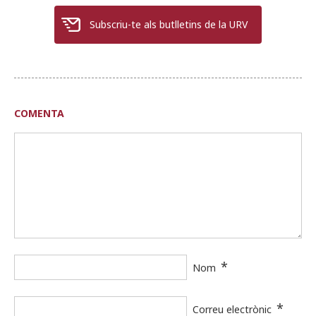
Subscriu-te als butlletins de la URV
COMENTA
*
Nom
*
Correu electrònic