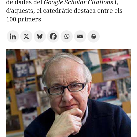
de dades del
Google Scholar Citations
i,
d’aquests, el catedràtic destaca entre els
Prova la cerca avançada
100 primers
Subscriu-te als butlletins de la URV
Agenda
CATALÀ
ESPAÑOL
ENGLISH