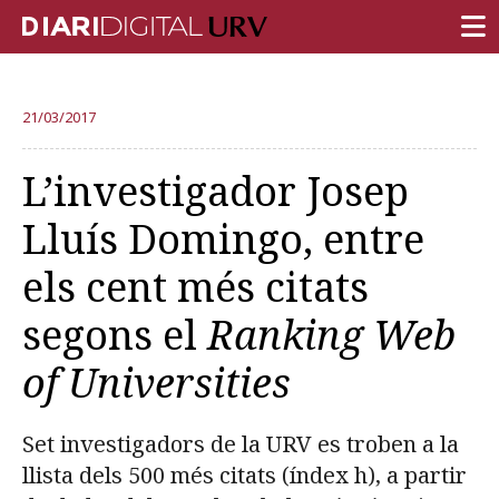
PORTADA
21/03/2017
RECERCA
L’investigador Josep
DOCÈNCIA
Lluís Domingo, entre
INSTITUCIÓ
els cent més citats
VIDA AL CAMPUS
segons el
Ranking Web
COMUNITAT URV
of Universities
REPORTATGES
Més categories
Set investigadors de la URV es troben a la
llista dels 500 més citats (índex h), a partir