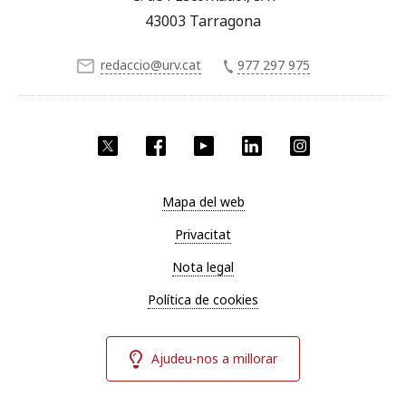
43003 Tarragona
redaccio@urv.cat
977 297 975
X
Facebook
YouTube
LinkedIn
Instagram
Mapa del web
Privacitat
Nota legal
Política de cookies
Ajudeu-nos a millorar