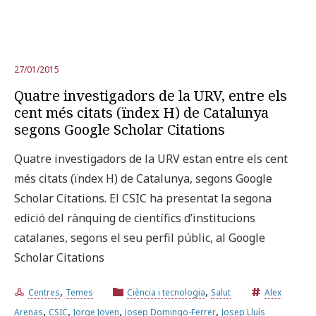
27/01/2015
Quatre investigadors de la URV, entre els
cent més citats (ïndex H) de Catalunya
segons Google Scholar Citations
Quatre investigadors de la URV estan entre els cent
més citats (ïndex H) de Catalunya, segons Google
Scholar Citations. El CSIC ha presentat la segona
edició del rànquing de científics d’institucions
catalanes, segons el seu perfil públic, al Google
Scholar Citations
,
,
Centres
Temes
Ciència i tecnologia
Salut
Alex
,
,
,
,
Arenas
CSIC
Jorge Joven
Josep Domingo-Ferrer
Josep Lluís