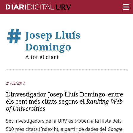
PORTADA
Josep Lluís
RECERCA
Domingo
DOCÈNCIA
A tot el diari
INSTITUCIÓ
VIDA AL CAMPUS
21/03/2017
COMUNITAT URV
L’investigador Josep Lluís Domingo, entre
REPORTATGES
els cent més citats segons el
Ranking Web
of Universities
Més categories
Set investigadors de la URV es troben a la llista dels
500 més citats (índex h), a partir de dades del
Google