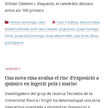
Scholar Citations
i, d’aquests, el catedràtic destaca
entre els 100 primers
Prova la cerca avançada
,
,
,
Ciència i tecnologia
Salut
Ciara O'Sullivan
Eduard Llobet
,
,
,
Eudald Carbonell
Jordi Salas-Salvadó
Jorge Joven
Josep Domingo-
Subscriu-te als butlletins de la URV
Agenda
,
,
,
,
Ferrer
Josep Lluís Domingo
Josep Maria Poblet
Lluís Arola
Maria
José Figueras
CATALÀ
ESPAÑOL
ENGLISH
14/02/2017
Una nova eina avalua el risc d’exposició a
químics en ingerir peix i marisc
Investigadors del grup de recerca Tecnatox de la
Universitat Rovira i Virgili ha desenvolupat una eina
interactiva orientada a minimitzar l’exposició a