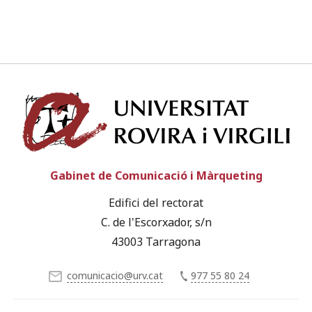
Univ
Gabinet de Comunicació i Màrqueting
Edifici del rectorat
C. de l'Escorxador, s/n
43003 Tarragona
comunicacio@urv.cat
977 55 80 24