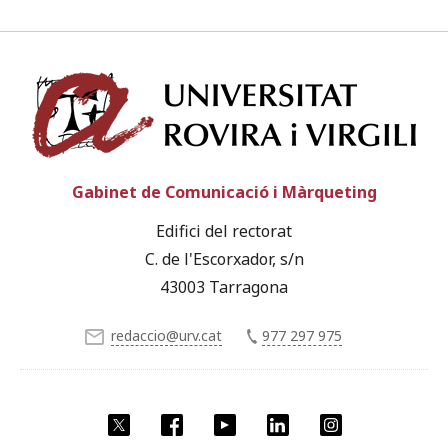
Univ
Gabinet de Comunicació i Màrqueting
Edifici del rectorat
C. de l'Escorxador, s/n
43003 Tarragona
redaccio@urv.cat
977 297 975
X
Facebook
YouTube
LinkedIn
Instagram