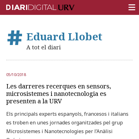
PORTADA
Eduard Llobet
RECERCA
A tot el diari
DOCÈNCIA
INSTITUCIÓ
05/10/2018
VIDA AL CAMPUS
Les darreres recerques en sensors,
COMUNITAT URV
microsistemes i nanotecnologia es
presenten a la URV
REPORTATGES
Els principals experts espanyols, francesos i italians
Més categories
es troben en unes jornades organitzades pel grup
Microsistemes i Nanotecnologies per l’Anàlisi