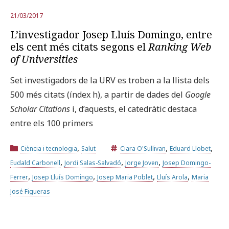
21/03/2017
L’investigador Josep Lluís Domingo, entre
els cent més citats segons el
Ranking Web
of Universities
Set investigadors de la URV es troben a la llista dels
500 més citats (índex h), a partir de dades del
Google
Scholar Citations
i, d’aquests, el catedràtic destaca
entre els 100 primers
,
,
,
Ciència i tecnologia
Salut
Ciara O'Sullivan
Eduard Llobet
,
,
,
Eudald Carbonell
Jordi Salas-Salvadó
Jorge Joven
Josep Domingo-
,
,
,
,
Ferrer
Josep Lluís Domingo
Josep Maria Poblet
Lluís Arola
Maria
José Figueras