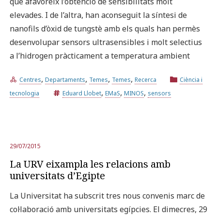
que afavoreix l’obtenció de sensibilitats molt
elevades. I de l’altra, han aconseguit la síntesi de
nanofils d’òxid de tungstè amb els quals han permès
desenvolupar sensors ultrasensibles i molt selectius
a l’hidrogen pràcticament a temperatura ambient
,
,
,
,
Centres
Departaments
Temes
Temes
Recerca
Ciència i
,
,
,
tecnologia
Eduard Llobet
EMaS
MINOS
sensors
29/07/2015
La URV eixampla les relacions amb
universitats d’Egipte
La Universitat ha subscrit tres nous convenis marc de
col·laboració amb universitats egípcies. El dimecres, 29