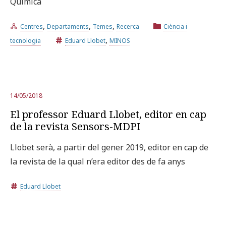
Química
,
,
,
Centres
Departaments
Temes
Recerca
Ciència i
Prova la cerca avançada
,
tecnologia
Eduard Llobet
MINOS
Subscriu-te als butlletins de la URV
Agenda
14/05/2018
CATALÀ
ESPAÑOL
ENGLISH
El professor Eduard Llobet, editor en cap
de la revista Sensors-MDPI
Llobet serà, a partir del gener 2019, editor en cap de
la revista de la qual n’era editor des de fa anys
Eduard Llobet