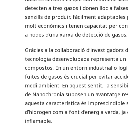
detecten altres gasos i donen lloc a fals
senzills de produir, fàcilment adaptables
molt econòmics i tenen capacitat per conn
a nodes d’una xarxa de detecció de gasos.
Gràcies a la col·laboració d’investigadors 
tecnologia desenvolupada representa un a
compostos. En un entorn industrial o logís
fuites de gasos és crucial per evitar acci
medi ambient. En aquest sentit, la sensibil
de Nanochronia suposen un avantatge res
aquesta característica és imprescindible 
d’hidrogen com a font d’energia verda, ja 
inflamable.