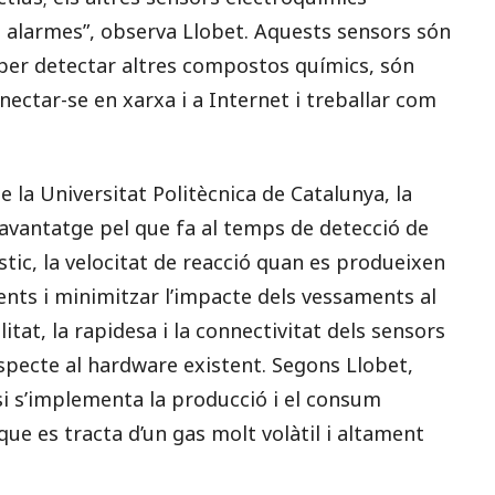
es alarmes”, observa Llobet. Aquests sensors són
 per detectar altres compostos químics, són
ectar-se en xarxa i a Internet i treballar com
de la Universitat Politècnica de Catalunya, la
vantatge pel que fa al temps de detecció de
tic, la velocitat de reacció quan es produeixen
dents i minimitzar l’impacte dels vessaments al
itat, la rapidesa i la connectivitat dels sensors
pecte al hardware existent. Segons Llobet,
si s’implementa la producció i el consum
que es tracta d’un gas molt volàtil i altament