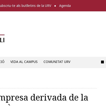
ubscriu-te als butlletins de la URV
Agenda
Diari digital de la URV -
CIÓ
VIDA AL CAMPUS
COMUNITAT URV
mpresa derivada de la