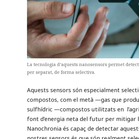
La tecnologia d’aquests nanosensors permet detect
per separat, de forma selectiva.
Aquests sensors són especialment selecti
compostos, com el metà —gas que produei
sulfhídric —compostos utilitzats en l’agr
font d’energia neta del futur per mitigar
Nanochronia és capaç de detectar aquests 
nostres sensors és que són realment selec