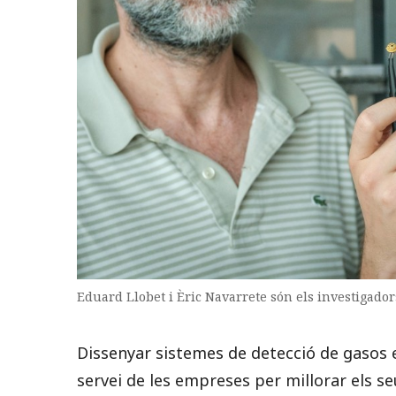
Eduard Llobet i Èric Navarrete són els investigado
Dissenyar sistemes de detecció de gasos ec
servei de les empreses per millorar els s