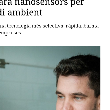
arà nanosensors per
di ambient
a tecnologia més selectiva, ràpida, barata
s empreses