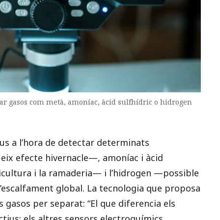
ar gasos com metà, amoníac, àcid sulfhídric o hidrogen
us a l’hora de detectar determinats
x efecte hivernacle—, amoníac i àcid
icultura i la ramaderia— i l’hidrogen —possible
 l’escalfament global. La tecnologia que proposa
gasos per separat: “El que diferencia els
tius; els altres sensors electroquímics