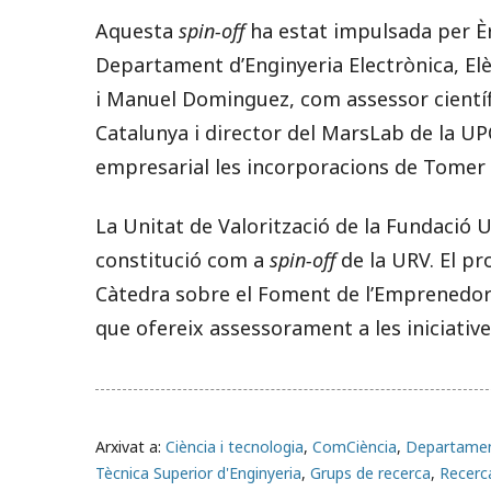
Aquesta
spin-off
ha estat impulsada per Èr
Departament d’Enginyeria Electrònica, Elè
i Manuel Dominguez, com assessor científic
Catalunya i director del MarsLab de la UP
empresarial les incorporacions de Tomer
La Unitat de Valorització de la Fundació
constitució com a
spin-off
de la URV. El p
Càtedra sobre el Foment de l’Emprenedoria
que ofereix assessorament a les iniciati
Arxivat a:
Ciència i tecnologia
,
ComCiència
,
Departament
Tècnica Superior d'Enginyeria
,
Grups de recerca
,
Recerc