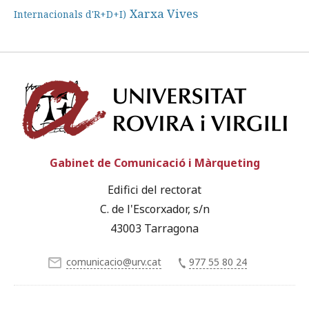
Xarxa Vives
Internacionals d'R+D+I)
Univ
Gabinet de Comunicació i Màrqueting
Edifici del rectorat
C. de l'Escorxador, s/n
43003 Tarragona
comunicacio@urv.cat
977 55 80 24