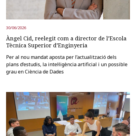
Prova la cerca avançada
30/06/2026
Àngel Cid, reelegit com a director de l’Escola
Subscriu-te als butlletins de la URV
Agenda
Tècnica Superior d’Enginyeria
Per al nou mandat aposta per l’actualització dels
CATALÀ
ESPAÑOL
ENGLISH
plans d’estudis, la intel·ligència artificial i un possible
grau en Ciència de Dades