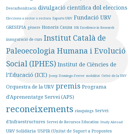
dol
divulgació científica
eleccions
Descarbonització
Fundació URV
Eleccions a rector o rectora
Esports URV
GRESEPIA
Honoris Causa
gènere
HR Excellence in Research
Institut Català de
inauguració de curs
Paleoecologia Humana i Evolució
Social (IPHES)
Institut de Ciències de
l’Educació (ICE)
Josep Domingo-Ferrer
mobilitat
Orfeó de la URV
premis
Orquestra de la URV
Programa
d'Aprenentatge Servei (APS)
reconeixements
Servei
rànquings
d'Infraestructures
Servei de Recursos Educatius
Study Abroad
URV Solidària
USPIR (Unitat de Suport a Propostes