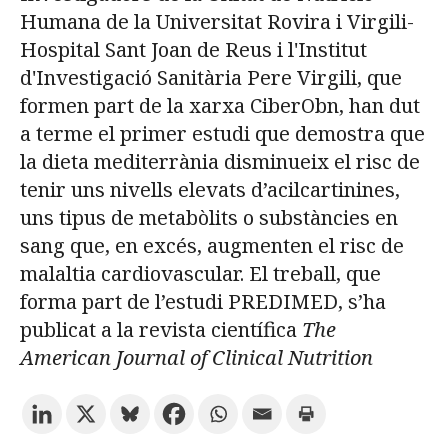
Humana de la Universitat Rovira i Virgili-
Hospital Sant Joan de Reus i l'Institut
Prova la cerca avançada
d'Investigació Sanitària Pere Virgili, que
formen part de la xarxa CiberObn, han dut
a terme el primer estudi que demostra que
Subscriu-te als butlletins de la URV
Agenda
la dieta mediterrània disminueix el risc de
tenir uns nivells elevats d’acilcartinines,
CATALÀ
ESPAÑOL
ENGLISH
uns tipus de metabòlits o substàncies en
sang que, en excés, augmenten el risc de
malaltia cardiovascular. El treball, que
forma part de l’estudi PREDIMED, s’ha
publicat a la revista científica
The
American Journal of Clinical Nutrition