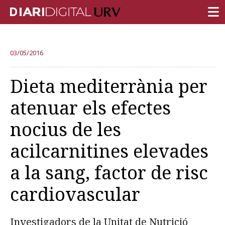
PORTADA
03/05/2016
RECERCA
Dieta mediterrània per
DOCÈNCIA
atenuar els efectes
INSTITUCIÓ
nocius de les
VIDA AL CAMPUS
acilcarnitines elevades
COMUNITAT URV
a la sang, factor de risc
REPORTATGES
Més categories
cardiovascular
Investigadors de la Unitat de Nutrició