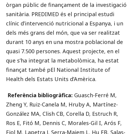
òrgan públic de finançament de la investigació
sanitària. PREDIMED és el principal estudi
clínic d’intervenció nutricional a Espanya, i un
dels més grans del món, que va ser realitzat
durant 10 anys en una mostra poblacional de
quasi 7.500 persones. Aquest projecte, en el
que s’ha integrat la metabolòmica, ha estat
finançat també pEl National Institute of
Health dels Estats Units d’Amèrica.
Referència bibliogràfica:
Guasch-Ferré M,
Zheng Y, Ruiz-Canela M, Hruby A, Martínez-
González MA, Clish CB, Corella D, Estruch R,
Ros E, Fitó M, Dennis C, Morales-Gil I, Arós F,
Fiol M, Lapetra J, Serra-Majem L, Hu FB, Salas-