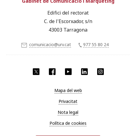
Gabinet de Comunicació i Màrqueting
Edifici del rectorat
C. de l'Escorxador, s/n
43003 Tarragona
comunicacio@urv.cat
977 55 80 24
X
Facebook
YouTube
LinkedIn
Instagram
Mapa del web
Privacitat
Nota legal
Política de cookies