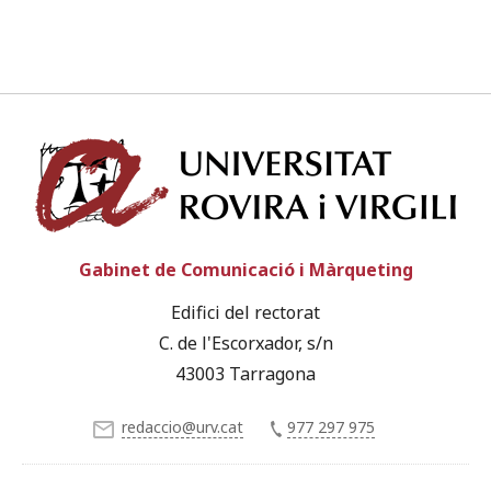
Univ
Gabinet de Comunicació i Màrqueting
Edifici del rectorat
C. de l'Escorxador, s/n
43003 Tarragona
redaccio@urv.cat
977 297 975