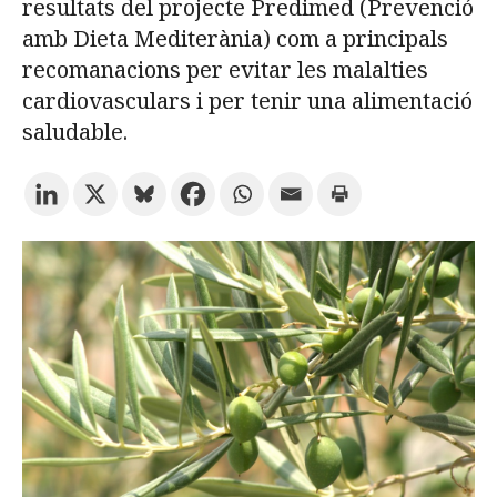
resultats del projecte Predimed (Prevenció
amb Dieta Mediterània) com a principals
Prova la cerca avançada
recomanacions per evitar les malalties
cardiovasculars i per tenir una alimentació
saludable.
Subscriu-te als butlletins de la URV
Agenda
CATALÀ
ESPAÑOL
ENGLISH