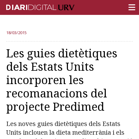
PORTADA
18/03/2015
RECERCA
Les guies dietètiques
DOCÈNCIA
dels Estats Units
INSTITUCIÓ
incorporen les
VIDA AL CAMPUS
recomanacions del
COMUNITAT URV
projecte Predimed
REPORTATGES
Més categories
Les noves guies dietètiques dels Estats
Units inclouen la dieta mediterrània i els