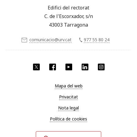
Edifici del rectorat
C. de l'Escorxador, s/n
43003 Tarragona
comunicacio@urv.cat
977 55 80 24
X
Facebook
YouTube
LinkedIn
Instagram
Mapa del web
Privacitat
Nota legal
Política de cookies