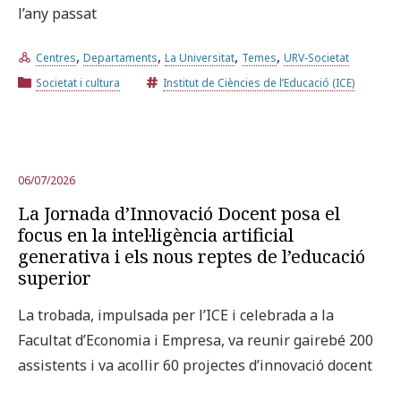
l’any passat
Prova la cerca avançada
,
,
,
,
Centres
Departaments
La Universitat
Temes
URV-Societat
Societat i cultura
Institut de Ciències de l’Educació (ICE)
Subscriu-te als butlletins de la URV
Agenda
CATALÀ
ESPAÑOL
ENGLISH
06/07/2026
La Jornada d’Innovació Docent posa el
focus en la intel·ligència artificial
generativa i els nous reptes de l’educació
superior
La trobada, impulsada per l’ICE i celebrada a la
Facultat d’Economia i Empresa, va reunir gairebé 200
assistents i va acollir 60 projectes d’innovació docent