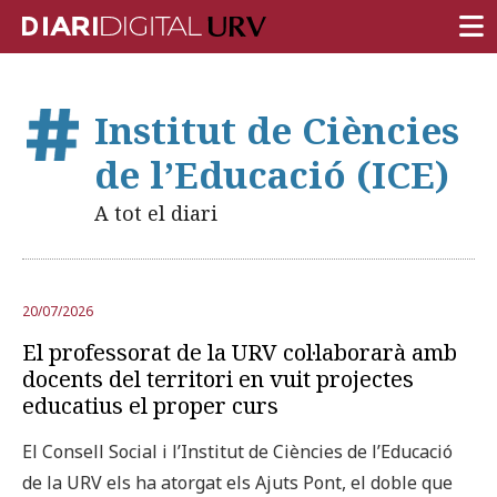
PORTADA
Institut de Ciències
RECERCA
de l’Educació (ICE)
DOCÈNCIA
A tot el diari
INSTITUCIÓ
VIDA AL CAMPUS
20/07/2026
COMUNITAT URV
El professorat de la URV col·laborarà amb
REPORTATGES
docents del territori en vuit projectes
educatius el proper curs
Més categories
El Consell Social i l’Institut de Ciències de l’Educació
de la URV els ha atorgat els Ajuts Pont, el doble que