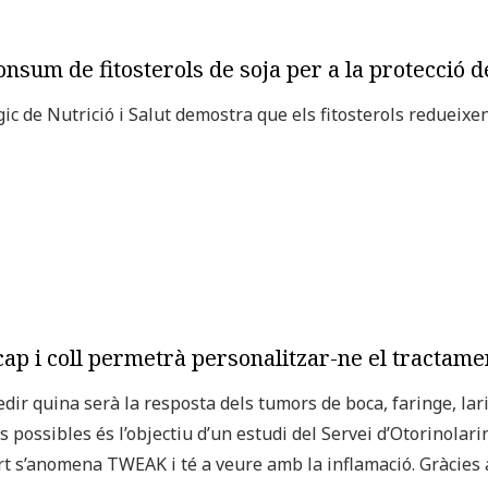
nsum de fitosterols de soja per a la protecció d
c de Nutrició i Salut demostra que els fitosterols redueixen 
cap i coll permetrà personalitzar-ne el tractame
r quina serà la resposta dels tumors de boca, faringe, larin
s possibles és l’objectiu d’un estudi del Servei d’Otorinolarin
t s’anomena TWEAK i té a veure amb la inflamació. Gràcies 