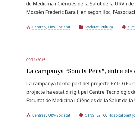
de Medicina i Ciències de la Salut de la URV i de
Mossèn Frederic Bara i, en segon lloc, l’Associ
,
Centres
URV-Societat
Societat i cultura
alim
09/11/2015
La campanya “Som la Pera”, entre els 
La campanya forma part del projecte EYTO (Europ
projecte ha estat dirigit pel Centre Tecnològic d
Facultat de Medicina i Ciències de la Salut de l
,
,
,
Centres
URV-Societat
CTNS
EYTO
Hospital Sant J