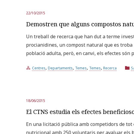
22/10/2015
Demostren que alguns compostos natura
Un treball de recerca que han dut a terme inves
procianidines, un compost natural que es troba a
població adulta, però, en canvi, els efectes són 
,
,
,
,
Centres
Departaments
Temes
Temes
Recerca
S
18/06/2015
El CTNS estudia els efectes beneficios
En una licitació pública amb competidors de tot
nutricional amb 250 voluntaris per avaluar els 