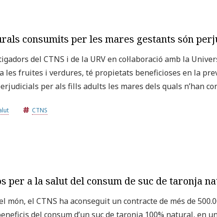
ls consumits per les mares gestants són perjudi
tigadors del CTNS i de la URV en col·laboració amb la Univer
 les fruites i verdures, té propietats beneficioses en la pre
perjudicials per als fills adults les mares dels quals n’han 
alut
CTNS
os per a la salut del consum de suc de taronja na
 el món, el CTNS ha aconseguit un contracte de més de 500.00
beneficis del consum d’un suc de taronja 100% natural, en un