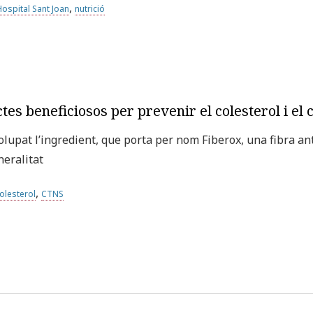
,
Hospital Sant Joan
nutrició
ctes beneficiosos per prevenir el colesterol i el
upat l’ingredient, que porta per nom Fiberox, una fibra ant
neralitat
,
olesterol
CTNS