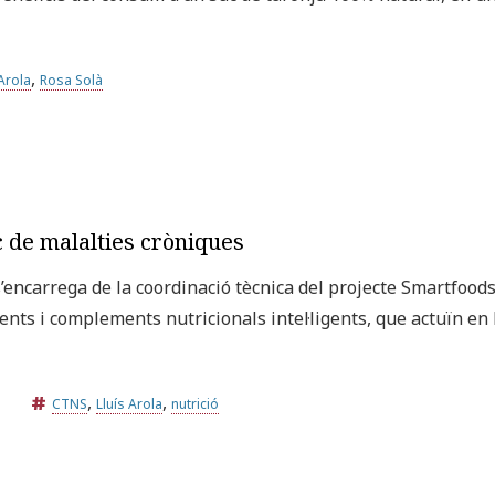
,
 Arola
Rosa Solà
sc de malalties cròniques
s’encarrega de la coordinació tècnica del projecte Smartfood
ents i complements nutricionals intel·ligents, que actuïn en 
,
,
CTNS
Lluís Arola
nutrició