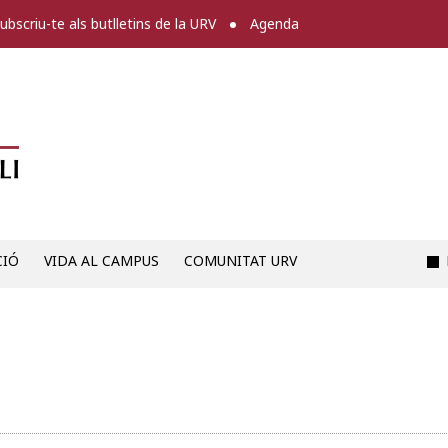
ubscriu-te als butlletins de la URV
Agenda
Diari digital de la URV -
CIÓ
VIDA AL CAMPUS
COMUNITAT URV