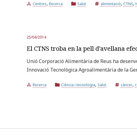
,
,
,
Centres
Recerca
Salut
alimentació
CTNS
25/04/2014
El CTNS troba en la pell d’avellana efe
Unió Corporació Alimentària de Reus ha desenvol
Innovació Tecnològica Agroalimentària de la Ge
,
,
Recerca
Ciència i tecnologia
Salut
càncer
c