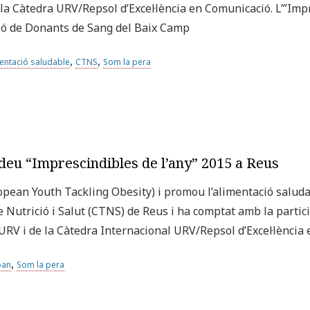
 la Càtedra URV/Repsol d’Excel·lència en Comunicació. L’”Imp
ació de Donants de Sang del Baix Camp
,
,
entació saludable
CTNS
Som la pera
deu “Imprescindibles de l’any” 2015 a Reus
ean Youth Tackling Obesity) i promou l’alimentació saludabl
e Nutrició i Salut (CTNS) de Reus i ha comptat amb la partici
a URV i de la Càtedra Internacional URV/Repsol d’Excel·lènci
,
oan
Som la pera