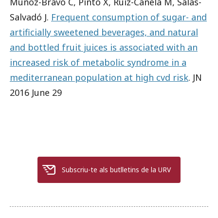
Muñoz-Bravo C, Pintó X, Ruiz-Canela M, Salas-
Salvadó J.
Frequent consumption of sugar- and
artificially sweetened beverages, and natural
and bottled fruit juices is associated with an
increased risk of metabolic syndrome in a
mediterranean population at high cvd risk
. JN
2016 June 29
Subscriu-te als butlletins de la URV