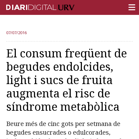
PORTADA
07/07/2016
RECERCA
El consum freqüent de
DOCÈNCIA
begudes endolcides,
INSTITUCIÓ
light i sucs de fruita
VIDA AL CAMPUS
augmenta el risc de
COMUNITAT URV
síndrome metabòlica
REPORTATGES
Més categories
Beure més de cinc gots per setmana de
begudes ensucrades o edulcorades,