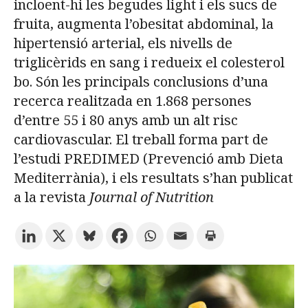
incloent-hi les begudes light i els sucs de
fruita, augmenta l’obesitat abdominal, la
Prova la cerca avançada
hipertensió arterial, els nivells de
triglicèrids en sang i redueix el colesterol
bo. Són les principals conclusions d’una
Subscriu-te als butlletins de la URV
Agenda
recerca realitzada en 1.868 persones
d’entre 55 i 80 anys amb un alt risc
CATALÀ
ESPAÑOL
ENGLISH
cardiovascular. El treball forma part de
l’estudi PREDIMED (Prevenció amb Dieta
Mediterrània), i els resultats s’han publicat
a la revista
Journal of Nutrition