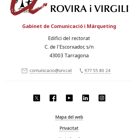
Gabinet de Comunicació i Màrqueting
Edifici del rectorat
C. de l'Escorxador, s/n
43003 Tarragona
comunicacio@urv.cat
977 55 80 24
X
Facebook
YouTube
LinkedIn
Instagram
Mapa del web
Privacitat