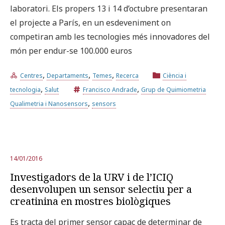
laboratori. Els propers 13 i 14 d’octubre presentaran
el projecte a París, en un esdeveniment on
competiran amb les tecnologies més innovadores del
món per endur-se 100.000 euros
,
,
,
Centres
Departaments
Temes
Recerca
Ciència i
,
,
tecnologia
Salut
Francisco Andrade
Grup de Quimiometria
,
Qualimetria i Nanosensors
sensors
14/01/2016
Investigadors de la URV i de l’ICIQ
desenvolupen un sensor selectiu per a
creatinina en mostres biològiques
Es tracta del primer sensor capaç de determinar de