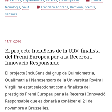
Centres
Departaments
Recerca
URV-Empresa
Ciència i
,
,
,
,
tecnologia
Salut
Francisco Andrade
Kamleon
premis
Prova la cerca avançada
sensors
Subscriu-te als butlletins de la URV
Agenda
11/11/2016
El projecte IncluSens de la URV, finalista
CATALÀ
ESPAÑOL
ENGLISH
del Premi Europeu per a la Recerca i
Innovació Responsable
El projecte IncluSens del grup de Quimiometria,
Qualimetria i Nanosensors de la Universitat Rovira i
Virgili ha estat seleccionat com a finalista del
prestigiós Premi Europeu per a la Recerca i Innovació
Responsable que es donarà a conèixer el 21 de
novembre a Brussel·les.