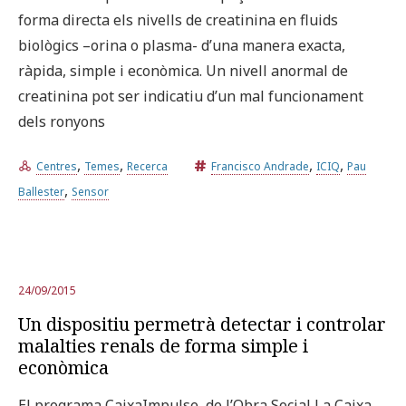
forma directa els nivells de creatinina en fluids
biològics –orina o plasma- d’una manera exacta,
ràpida, simple i econòmica. Un nivell anormal de
creatinina pot ser indicatiu d’un mal funcionament
dels ronyons
,
,
,
,
Centres
Temes
Recerca
Francisco Andrade
ICIQ
Pau
,
Ballester
Sensor
24/09/2015
Un dispositiu permetrà detectar i controlar
malalties renals de forma simple i
econòmica
El programa CaixaImpulse, de l’Obra Social La Caixa,