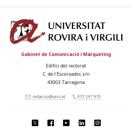
Univ
Gabinet de Comunicació i Màrqueting
Edifici del rectorat
C. de l'Escorxador, s/n
43003 Tarragona
redaccio@urv.cat
977 297 975
X
Facebook
YouTube
LinkedIn
Instagram