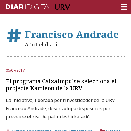
PORTADA
Francisco Andrade
RECERCA
A tot el diari
DOCÈNCIA
INSTITUCIÓ
06/07/2017
VIDA AL CAMPUS
El programa CaixaImpulse selecciona el
COMUNITAT URV
projecte Kamleon de la URV
REPORTATGES
La iniciativa, liderada per l’investigador de la URV
Francisco Andrade, desenvolupa dispositius per
Més categories
preveure el risc de patir deshidratació
,
,
,