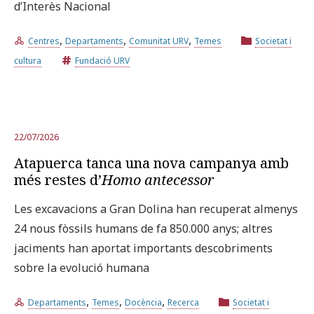
d’Interès Nacional
,
,
,
Centres
Departaments
Comunitat URV
Temes
Societat i
cultura
Fundació URV
22/07/2026
Atapuerca tanca una nova campanya amb
més restes d’
Homo antecessor
Les excavacions a Gran Dolina han recuperat almenys
24 nous fòssils humans de fa 850.000 anys; altres
jaciments han aportat importants descobriments
sobre la evolució humana
,
,
,
Departaments
Temes
Docència
Recerca
Societat i