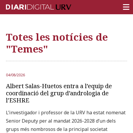
PORTADA
Totes les notícies de
RECERCA
"Temes"
DOCÈNCIA
INSTITUCIÓ
VIDA AL CAMPUS
04/08/2026
Albert Salas-Huetos entra a l’equip de
COMUNITAT URV
coordinació del grup d’andrologia de
REPORTATGES
l’ESHRE
Més categories
L’investigador i professor de la URV ha estat nomenat
Senior Deputy per al mandat 2026-2028 d’un dels
grups més nombrosos de la principal societat