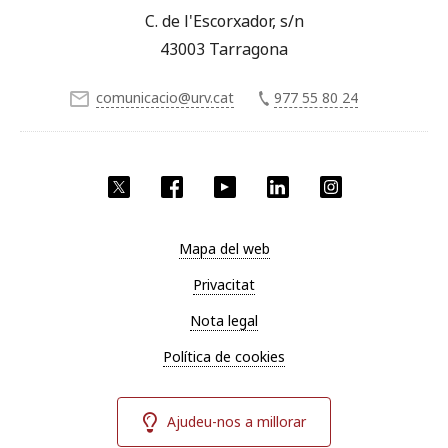
C. de l'Escorxador, s/n
43003 Tarragona
comunicacio@urv.cat
977 55 80 24
X
Facebook
YouTube
LinkedIn
Instagram
Mapa del web
Privacitat
Nota legal
Política de cookies
Ajudeu-nos a millorar