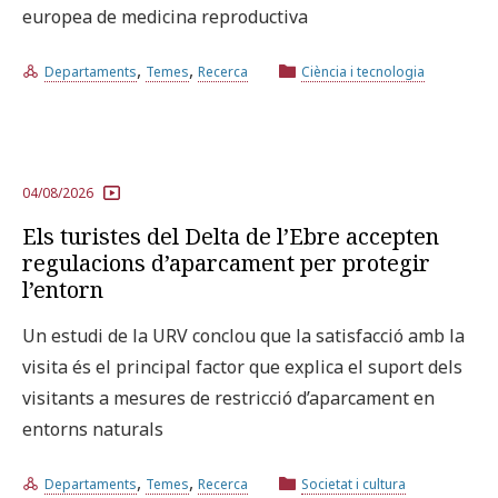
europea de medicina reproductiva
Prova la cerca avançada
,
,
Departaments
Temes
Recerca
Ciència i tecnologia
Subscriu-te als butlletins de la URV
Agenda
04/08/2026
CATALÀ
ESPAÑOL
ENGLISH
Els turistes del Delta de l’Ebre accepten
regulacions d’aparcament per protegir
l’entorn
Un estudi de la URV conclou que la satisfacció amb la
visita és el principal factor que explica el suport dels
visitants a mesures de restricció d’aparcament en
entorns naturals
,
,
Departaments
Temes
Recerca
Societat i cultura